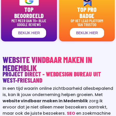
TOP
TOP PRO
BEOORDEELD
BADGE
MET MEER DAN 70+ BLIJE
OP HET LEAD PLATFORM
GOOGLE REVIEWS
VAN TRUSTOO
BEKIJK HIER
BEKIJK HIER
WEBSITE VINDBAAR MAKEN IN
MEDEMBLIK
PROJECT DIRECT - WEBDESIGN BUREAU UIT
WEST-FRIESLAND
In een tijd waarin online zichtbaarheid allesbepalend
is, kan ik jouw onderneming helpen groeien. Met
website vindbaar maken in Medemblik
zorg ik
ervoor dat je niet alleen meer bezoekers aantrekt,
maar ook de juiste bezoekers.
SEO
en zoekmachine