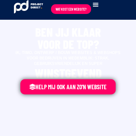
WAT KOST EEN WEBSITE?
BEN JIJ KLAAR
VOOR DE TOP?
IK, TIMO. ONTWERP / BOUW WEBSITES & WEBSHOPS
VOOR BEDRIJVEN IN MEDEMBLIK: STRAK,
GEBRUIKSVRIENDELIJK EN SUPER
WINSTGEVEND
HELP MIJ OOK AAN ZO'N WEBSITE