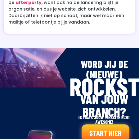
de
afterparty
, want ook na de lancering blijft je
organisatie, en dus je website, zich ontwikkelen.
Daarbij zitten ik niet op schoot, maar wel maar één
mailtje of telefoontje bij je vandaan.
WORD JIJ DE
(NIEUWE)
ROCKS
VAN JOUW
BRANCH?
IK MAAK JOUW WEBSITE ECHT
AWESOME!
START HIER