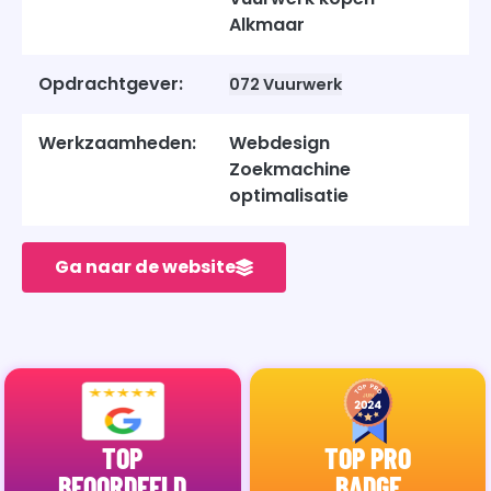
Alkmaar
Opdrachtgever:
072 Vuurwerk
Werkzaamheden:
Webdesign
Zoekmachine
optimalisatie
Ga naar de website
TOP
TOP PRO
BEOORDEELD
BADGE