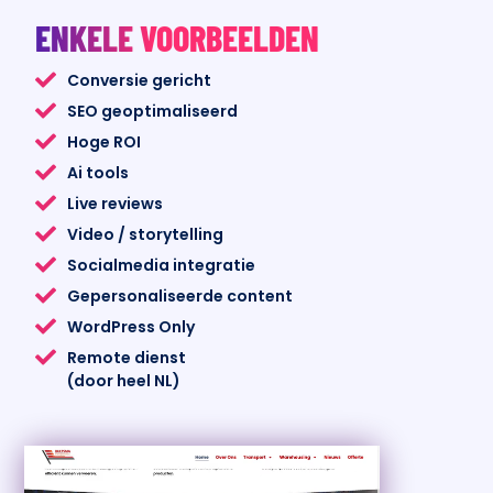
Winnende content strategie
ENKELE VOORBEELDEN
Conversie gericht
SEO geoptimaliseerd
Hoge ROI
Ai tools
Live reviews
Video / storytelling
Socialmedia integratie
Gepersonaliseerde content
WordPress Only
Remote dienst
(door heel NL)