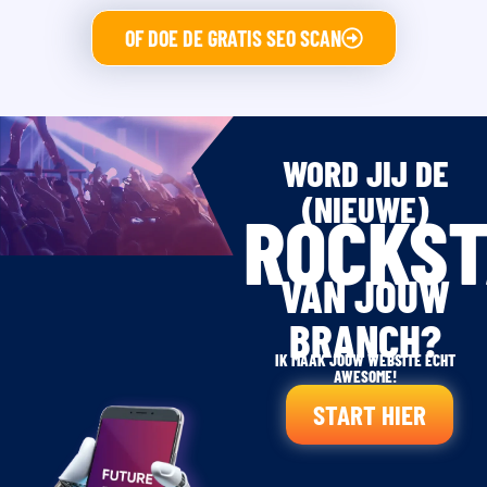
OF DOE DE GRATIS SEO SCAN
WORD JIJ DE
(NIEUWE)
ROCKS
VAN JOUW
BRANCH?
IK MAAK JOUW WEBSITE ECHT
AWESOME!
START HIER