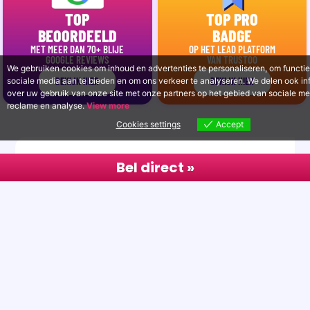
TOP
TOP PRO
BEOORDEELD
BADGE
MET MEER DAN 70+ BLIJE
OP HET LEAD PLATFORM
GOOGLE REVIEWS
VAN TRUSTOO
We gebruiken cookies om inhoud en advertenties te personaliseren, om functie
sociale media aan te bieden en om ons verkeer te analyseren. We delen ook in
BEKIJK HIER
BEKIJK HIER
over uw gebruik van onze site met onze partners op het gebied van sociale me
reclame en analyse.
View more
Cookies settings
Accept
WEBDESIGN MEDEMBLIK
Bel direct »
PROJECT DIRECT - WEBDESIGN EN ONLINE
MARKETING VOOR HET MKB
Mijn naam is
Timo van Tilburg
. Onder de naam
Project Direct run ik sinds 2008 mijn webdesignbureau
vanuit
Wognum
in Noord-Holland. Als specialist in
webdesign Medemblik help ik bedrijven en
ondernemers om een sterke online aanwezigheid op
te bouwen. Of je nu een startende ondernemer bent
of een gevestigd bedrijf runt, ik zorg ervoor dat jouw