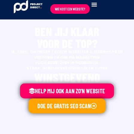
content
WAT KOST EEN WEBSITE?
BEN JIJ KLAAR
VOOR DE TOP?
IK, TIMO. ONTWERP / BOUW WEBSITES & WEBSHOPS EN
VERZORG DE ONLINE MARKETING
VOOR BEDRIJVEN IN MEDEMBLIK:
STRAK, GEBRUIKSVRIENDELIJK EN SUPER
WINSTGEVEND
HELP MIJ OOK AAN ZO'N WEBSITE
DOE DE GRATIS SEO SCAN