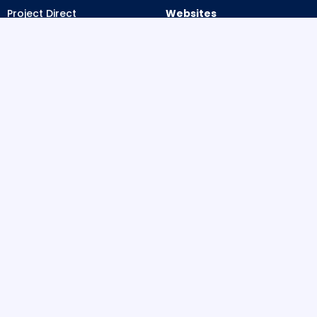
Project Direct
Websites
Parelgras 49a
Webwinkels
1687 WV Wognum
Onderhoud
Website laten maken
Website laten bouwen
Menu
4.9/5
★★★★★
Over ons
70+ reviews
Portfolio
Contact