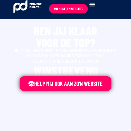
WAT KOST EEN WEBSITE?
BEN JIJ KLAAR
VOOR DE TOP?
IK, TIMO. ONTWERP / BOUW WEBSITES & WEBSHOPS
VOOR BEDRIJVEN IN MEDEMBLIK: STRAK,
GEBRUIKSVRIENDELIJK EN SUPER
WINSTGEVEND
HELP MIJ OOK AAN ZO'N WEBSITE