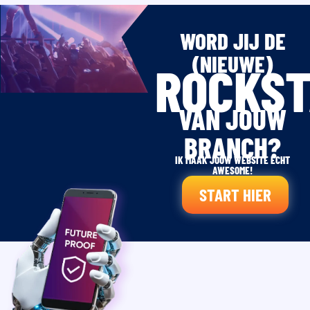
WORD JIJ DE
(NIEUWE)
ROCKS
VAN JOUW
BRANCH?
IK MAAK JOUW WEBSITE ECHT
AWESOME!
START HIER