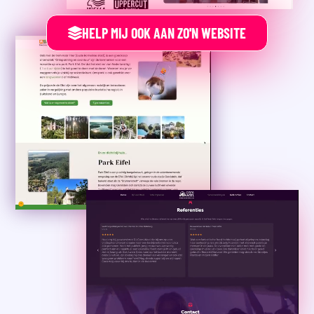
HELP MIJ OOK AAN ZO'N WEBSITE