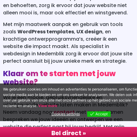
en behoeften, zorg ik ervoor dat jouw website niet
alleen mooi is, maar ook effectief en winstgevend.
Met mijn maatwerk aanpak en gebruik van tools
zoals
WordPress templates
,
UX design
, en
krachtige ontwerpprogramma’s, creëer ik een
website die impact maakt. Als specialist in
webdesign in Medemblik zorg ik ervoor dat jouw site
perfect aansluit bij jouw unieke merk en strategie.
Klaar om te starten met jouw
website?
We gebruiken cookies om inhoud en advertenties te personaliseren, om functie
sociale media aan te bieden en om ons verkeer te analyseren. We delen ook in
Wil je een mooie, gebruiksvriendelijke en
over uw gebruik van onze site met onze partners op het gebied van sociale me
winstgevende website laten maken in Medemblik?
reclame en analyse.
View more
Neem vandaag nog
contact
met me op. Samen
Cookies settings
Accept
bespreken we jouw ideeën en ontwerpen we een
website die perfect past bij jouw bedrijf. Met mijn
Bel direct »
kennis van
WordPress
,
UX design
, en krachtige