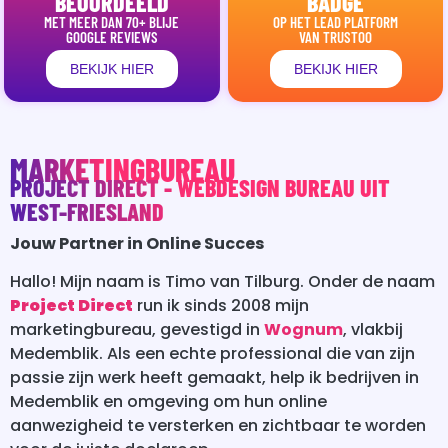
BEOORDEELD
BADGE
MET MEER DAN 70+ BLIJE
OP HET LEAD PLATFORM
GOOGLE REVIEWS
VAN TRUSTOO
BEKIJK HIER
BEKIJK HIER
MARKETINGBUREAU
PROJECT DIRECT - WEBDESIGN BUREAU UIT
WEST-FRIESLAND
Jouw Partner in Online Succes
Hallo! Mijn naam is Timo van Tilburg. Onder de naam
Project Direct
run ik sinds 2008 mijn
marketingbureau, gevestigd in
Wognum
, vlakbij
Medemblik. Als een echte professional die van zijn
passie zijn werk heeft gemaakt, help ik bedrijven in
Medemblik en omgeving om hun online
aanwezigheid te versterken en zichtbaar te worden