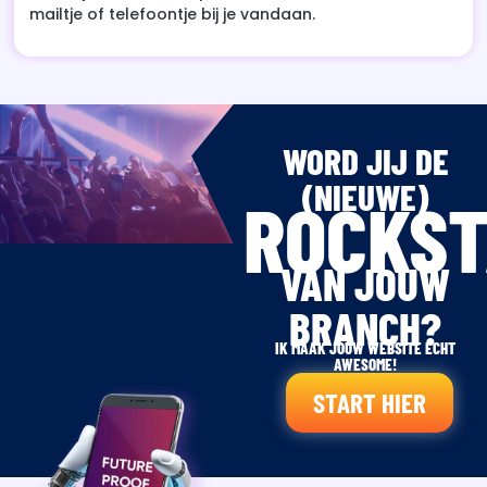
mailtje of telefoontje bij je vandaan.
WORD JIJ DE
(NIEUWE)
ROCKS
VAN JOUW
BRANCH?
IK MAAK JOUW WEBSITE ECHT
AWESOME!
START HIER