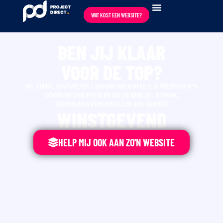
WAT KOST EEN WEBSITE?
BEN JIJ KLAAR
VOOR DE TOP?
IK, TIMO. ONTWERP / BOUW WEBSITES & WEBSHOPS
VOOR BEDRIJVEN IN MEDEMBLIK: STRAK,
GEBRUIKSVRIENDELIJK EN SUPER
WINSTGEVEND
HELP MIJ OOK AAN ZO'N WEBSITE